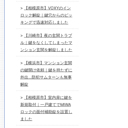
【相模原市】VOXYのイン
ロック解錠｜鍵穴からのピッ
キングで迅速対応しました
【川崎市】夜の玄関トラブ
ル｜鍵をなくしてしまったマ
ンション玄関を解錠しました
【横浜市】マンション玄関
の鍵開け依頼｜鍵を持たずに
外出…防犯サムターンも無事
解錠
【相模原市】室内扉に鍵を
新規取付｜一戸建てでMIWA
ロックの面付補助錠を設置し
ました