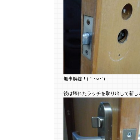
無事解錠！(｀･ω･´)ゞ
後は壊れたラッチを取り出して新し