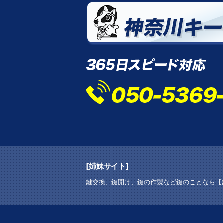
[姉妹サイト]
鍵交換、鍵開け、鍵の作製など鍵のことなら【