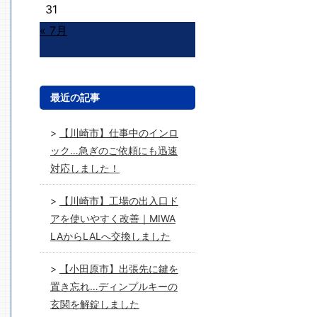
31
« 7月
最近の記事
【川崎市】仕事中のインロ
ック…急ぎのご依頼にも迅速
対応しました！
【川崎市】工場の出入口ド
アを使いやすく改善｜MIWA
LAからLALへ交換しました
【小田原市】出張先に鍵を
置き忘れ…ディンプルキーの
玄関を解錠しました