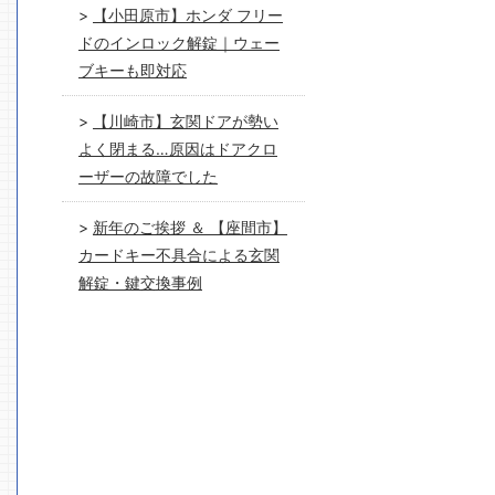
【小田原市】ホンダ フリー
ドのインロック解錠｜ウェー
ブキーも即対応
【川崎市】玄関ドアが勢い
よく閉まる…原因はドアクロ
ーザーの故障でした
新年のご挨拶 ＆ 【座間市】
カードキー不具合による玄関
解錠・鍵交換事例