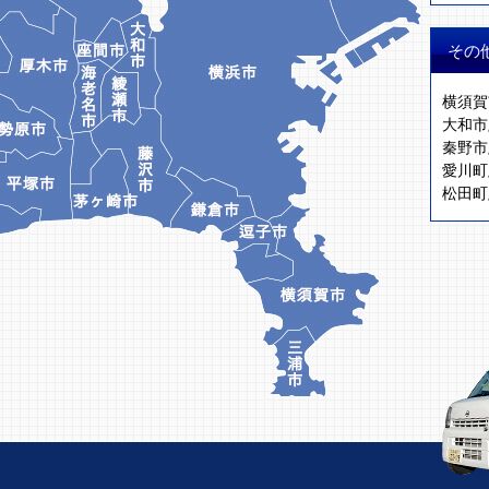
その
横須賀
大和市
秦野市
愛川町
松田町