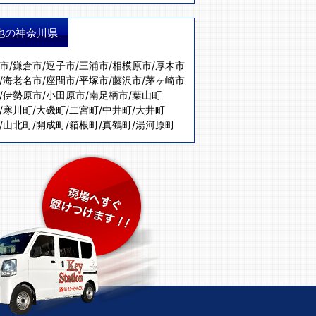
他の神奈川県
市
/
鎌倉市
/
逗子市
/
三浦市
/
相模原市
/
厚木市
/
海老名市
/
座間市
/
平塚市
/
藤沢市
/
茅ヶ崎市
/
伊勢原市
/
小田原市
/
南足柄市
/
葉山町
/
寒川町
/
大磯町
/
二宮町
/
中井町
/
大井町
/
山北町
/
開成町
/
箱根町
/
真鶴町
/
湯河原町