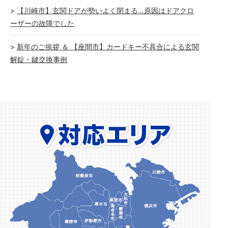
【川崎市】玄関ドアが勢いよく閉まる…原因はドアクロ
ーザーの故障でした
新年のご挨拶 ＆ 【座間市】カードキー不具合による玄関
解錠・鍵交換事例