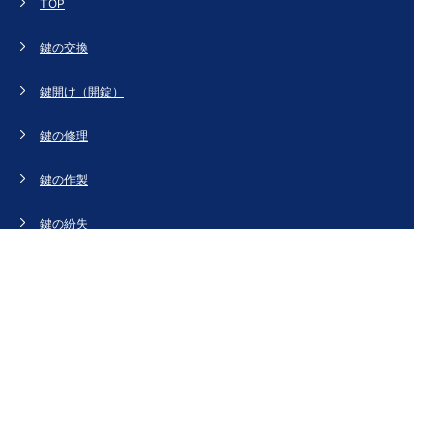
TOP
鍵の交換
鍵開け（開錠）
鍵の修理
鍵の作製
鍵の紛失
新規取り付け
ドアの修理・交換
法人のお客様へ
スタッフブログ
会社概要