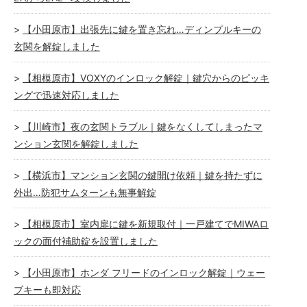
【小田原市】出張先に鍵を置き忘れ…ディンプルキーの
玄関を解錠しました
【相模原市】VOXYのインロック解錠｜鍵穴からのピッキ
ングで迅速対応しました
【川崎市】夜の玄関トラブル｜鍵をなくしてしまったマ
ンション玄関を解錠しました
【横浜市】マンション玄関の鍵開け依頼｜鍵を持たずに
外出…防犯サムターンも無事解錠
【相模原市】室内扉に鍵を新規取付｜一戸建てでMIWAロ
ックの面付補助錠を設置しました
【小田原市】ホンダ フリードのインロック解錠｜ウェー
ブキーも即対応