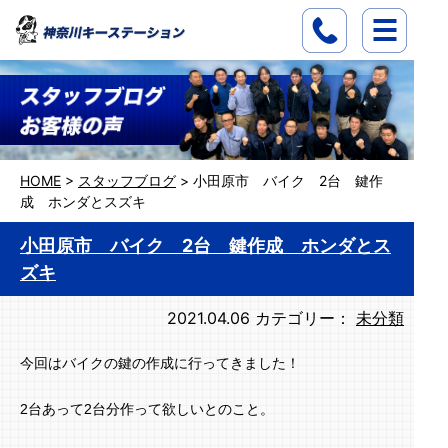
HOME
>
スタッフブログ
>
小田原市 バイク 2台 鍵作
成 ホンダとスズキ
小田原市 バイク 2台 鍵作成 ホンダとス
ズキ
2021.04.06
カテゴリー：
未分類
今回はバイクの鍵の作成に行ってきました！
2台あって2台分作って欲しいとのこと。