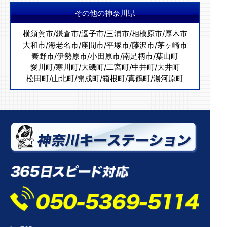
その他の神奈川県
横須賀市
/
鎌倉市
/
逗子市
/
三浦市
/
相模原市
/
厚木市
大和市
/
海老名市
/
座間市
/
平塚市
/
藤沢市
/
茅ヶ崎市
秦野市
/
伊勢原市
/
小田原市
/
南足柄市
/
葉山町
愛川町
/
寒川町
/
大磯町
/
二宮町
/
中井町
/
大井町
松田町
/
山北町
/
開成町
/
箱根町
/
真鶴町
/
湯河原町