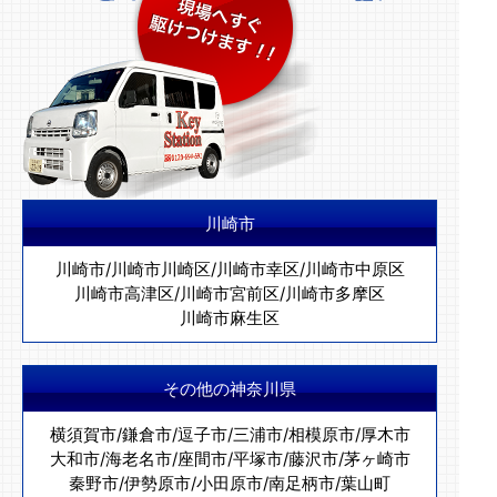
川崎市
川崎市
/
川崎市川崎区
/
川崎市幸区
/
川崎市中原区
川崎市高津区
/
川崎市宮前区
/
川崎市多摩区
川崎市麻生区
その他の神奈川県
横須賀市
/
鎌倉市
/
逗子市
/
三浦市
/
相模原市
/
厚木市
大和市
/
海老名市
/
座間市
/
平塚市
/
藤沢市
/
茅ヶ崎市
秦野市
/
伊勢原市
/
小田原市
/
南足柄市
/
葉山町