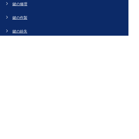
鍵の修理
鍵の作製
鍵の紛失
新規取り付け
ドアの修理・交換
法人のお客様へ
スタッフブログ
会社概要
お問い合わせ・お見積もり
[姉妹サイト]