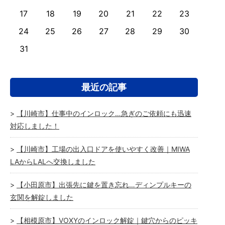
17
18
19
20
21
22
23
24
25
26
27
28
29
30
31
最近の記事
【川崎市】仕事中のインロック…急ぎのご依頼にも迅速
対応しました！
【川崎市】工場の出入口ドアを使いやすく改善｜MIWA
LAからLALへ交換しました
【小田原市】出張先に鍵を置き忘れ…ディンプルキーの
玄関を解錠しました
【相模原市】VOXYのインロック解錠｜鍵穴からのピッキ