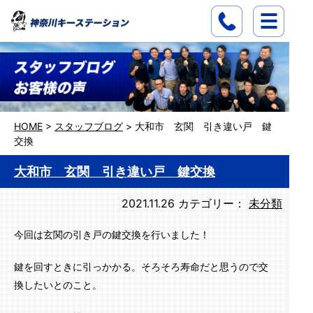
HOME
>
スタッフブログ
>
大和市 玄関 引き違い戸 鍵
交換
大和市 玄関 引き違い戸 鍵交換
2021.11.26
カテゴリー：
未分類
今回は玄関の引き戸の鍵交換を行いました！
鍵を回すときに引っかかる。そろそろ寿命だと思うので交
換したいとのこと。