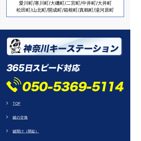
愛川町
/
寒川町
/
大磯町
/
二宮町
/
中井町
/
大井町
松田町
/
山北町
/
開成町
/
箱根町
/
真鶴町
/
湯河原町
TOP
鍵の交換
鍵開け（開錠）