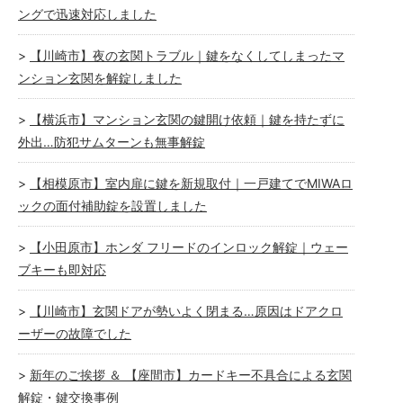
ングで迅速対応しました
【川崎市】夜の玄関トラブル｜鍵をなくしてしまったマ
ンション玄関を解錠しました
【横浜市】マンション玄関の鍵開け依頼｜鍵を持たずに
外出…防犯サムターンも無事解錠
【相模原市】室内扉に鍵を新規取付｜一戸建てでMIWAロ
ックの面付補助錠を設置しました
【小田原市】ホンダ フリードのインロック解錠｜ウェー
ブキーも即対応
【川崎市】玄関ドアが勢いよく閉まる…原因はドアクロ
ーザーの故障でした
新年のご挨拶 ＆ 【座間市】カードキー不具合による玄関
解錠・鍵交換事例