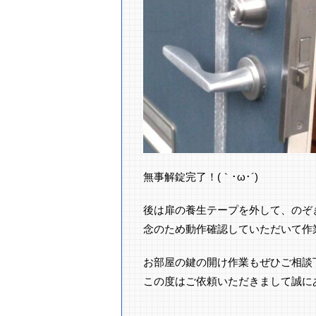
無事解錠完了！(｀･ω･´)ゞ
後は扉の養生テープを外して、のぞ
念のため動作確認していただいて作
お部屋の鍵の開け作業もぜひご相談
この度はご依頼いただきまして誠に