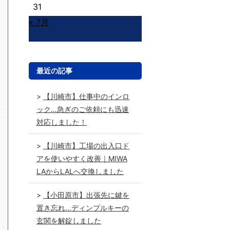
31
« 7月
最近の記事
【川崎市】仕事中のインロ
ック…急ぎのご依頼にも迅速
対応しました！
【川崎市】工場の出入口ド
アを使いやすく改善｜MIWA
LAからLALへ交換しました
【小田原市】出張先に鍵を
置き忘れ…ディンプルキーの
玄関を解錠しました