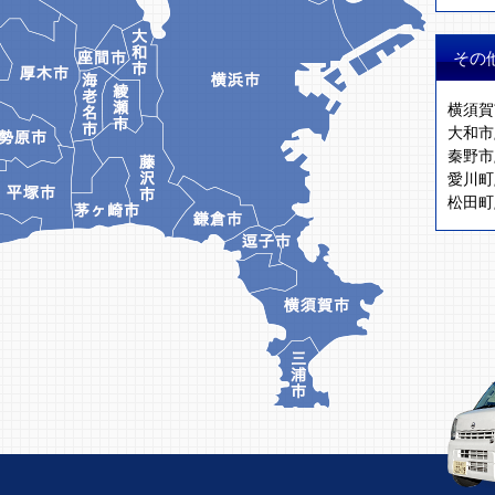
その
横須賀
大和市
秦野市
愛川町
松田町