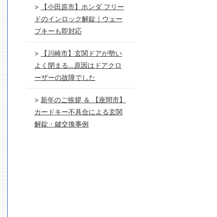
【小田原市】ホンダ フリー
ドのインロック解錠｜ウェー
ブキーも即対応
【川崎市】玄関ドアが勢い
よく閉まる…原因はドアクロ
ーザーの故障でした
新年のご挨拶 ＆ 【座間市】
カードキー不具合による玄関
解錠・鍵交換事例