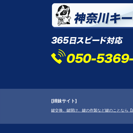
[姉妹サイト]
鍵交換、鍵開け、鍵の作製など鍵のことなら【