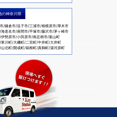
他の神奈川県
市
/
鎌倉市
/
逗子市
/
三浦市
/
相模原市
/
厚木市
/
海老名市
/
座間市
/
平塚市
/
藤沢市
/
茅ヶ崎市
/
伊勢原市
/
小田原市
/
南足柄市
/
葉山町
/
寒川町
/
大磯町
/
二宮町
/
中井町
/
大井町
/
山北町
/
開成町
/
箱根町
/
真鶴町
/
湯河原町