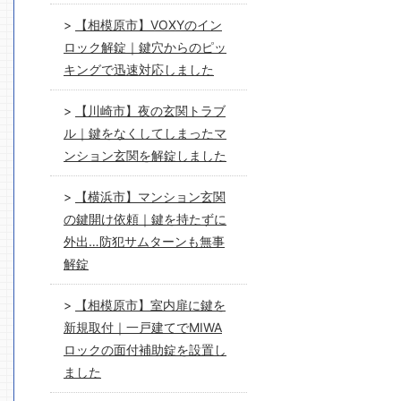
【相模原市】VOXYのイン
ロック解錠｜鍵穴からのピッ
キングで迅速対応しました
【川崎市】夜の玄関トラブ
ル｜鍵をなくしてしまったマ
ンション玄関を解錠しました
【横浜市】マンション玄関
の鍵開け依頼｜鍵を持たずに
外出…防犯サムターンも無事
解錠
【相模原市】室内扉に鍵を
新規取付｜一戸建てでMIWA
ロックの面付補助錠を設置し
ました