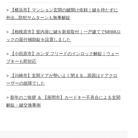
【横浜市】マンション玄関の鍵開け依頼｜鍵を持たずに
外出…防犯サムターンも無事解錠
【相模原市】室内扉に鍵を新規取付｜一戸建てでMIWAロ
ックの面付補助錠を設置しました
【小田原市】ホンダ フリードのインロック解錠｜ウェー
ブキーも即対応
【川崎市】玄関ドアが勢いよく閉まる…原因はドアクロ
ーザーの故障でした
新年のご挨拶 ＆ 【座間市】カードキー不具合による玄関
解錠・鍵交換事例