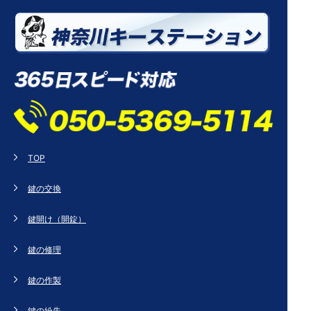
TOP
鍵の交換
鍵開け（開錠）
鍵の修理
鍵の作製
鍵の紛失