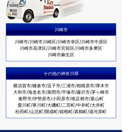
川崎市
川崎市
/
川崎市川崎区
/
川崎市幸区
/
川崎市中原区
川崎市高津区
/
川崎市宮前区
/
川崎市多摩区
川崎市麻生区
その他の神奈川県
横須賀市
/
鎌倉市
/
逗子市
/
三浦市
/
相模原市
/
厚木市
大和市
/
海老名市
/
座間市
/
平塚市
/
藤沢市
/
茅ヶ崎市
秦野市
/
伊勢原市
/
小田原市
/
南足柄市
/
葉山町
愛川町
/
寒川町
/
大磯町
/
二宮町
/
中井町
/
大井町
松田町
/
山北町
/
開成町
/
箱根町
/
真鶴町
/
湯河原町