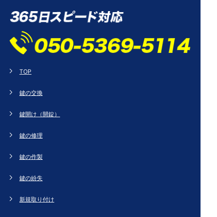
TOP
鍵の交換
鍵開け（開錠）
鍵の修理
鍵の作製
鍵の紛失
新規取り付け