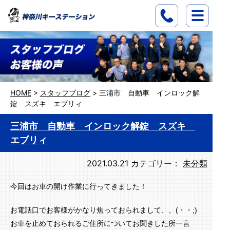
HOME
>
スタッフブログ
>
三浦市 自動車 インロック解
錠 スズキ エブリィ
三浦市 自動車 インロック解錠 スズキ
エブリィ
2021.03.21
カテゴリー：
未分類
今回はお車の開け作業に行ってきました！
お電話口でお客様がかなり焦っておられまして、、(・・;)
お車を止めておられるご住所についてお聞きした所一言