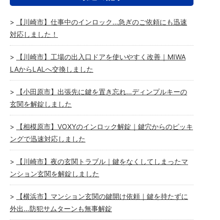
【川崎市】仕事中のインロック…急ぎのご依頼にも迅速
対応しました！
【川崎市】工場の出入口ドアを使いやすく改善｜MIWA
LAからLALへ交換しました
【小田原市】出張先に鍵を置き忘れ…ディンプルキーの
玄関を解錠しました
【相模原市】VOXYのインロック解錠｜鍵穴からのピッキ
ングで迅速対応しました
【川崎市】夜の玄関トラブル｜鍵をなくしてしまったマ
ンション玄関を解錠しました
【横浜市】マンション玄関の鍵開け依頼｜鍵を持たずに
外出…防犯サムターンも無事解錠