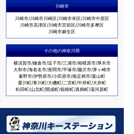
川崎市
川崎市
/
川崎市川崎区
/
川崎市幸区
/
川崎市中原区
川崎市高津区
/
川崎市宮前区
/
川崎市多摩区
川崎市麻生区
その他の神奈川県
横須賀市
/
鎌倉市
/
逗子市
/
三浦市
/
相模原市
/
厚木市
大和市
/
海老名市
/
座間市
/
平塚市
/
藤沢市
/
茅ヶ崎市
秦野市
/
伊勢原市
/
小田原市
/
南足柄市
/
葉山町
愛川町
/
寒川町
/
大磯町
/
二宮町
/
中井町
/
大井町
松田町
/
山北町
/
開成町
/
箱根町
/
真鶴町
/
湯河原町