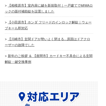
【相模原市】室内扉に鍵を新規取付｜一戸建てでMIWAロ
ックの面付補助錠を設置しました
【小田原市】ホンダ フリードのインロック解錠｜ウェー
ブキーも即対応
【川崎市】玄関ドアが勢いよく閉まる…原因はドアクロ
ーザーの故障でした
新年のご挨拶 ＆ 【座間市】カードキー不具合による玄関
解錠・鍵交換事例