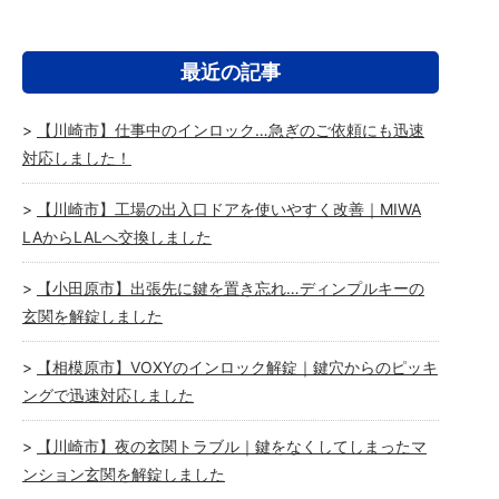
最近の記事
【川崎市】仕事中のインロック…急ぎのご依頼にも迅速
対応しました！
【川崎市】工場の出入口ドアを使いやすく改善｜MIWA
LAからLALへ交換しました
【小田原市】出張先に鍵を置き忘れ…ディンプルキーの
玄関を解錠しました
【相模原市】VOXYのインロック解錠｜鍵穴からのピッキ
ングで迅速対応しました
【川崎市】夜の玄関トラブル｜鍵をなくしてしまったマ
ンション玄関を解錠しました