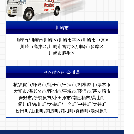
川崎市
川崎市
/
川崎市川崎区
/
川崎市幸区
/
川崎市中原区
川崎市高津区
/
川崎市宮前区
/
川崎市多摩区
川崎市麻生区
その他の神奈川県
横須賀市
/
鎌倉市
/
逗子市
/
三浦市
/
相模原市
/
厚木市
大和市
/
海老名市
/
座間市
/
平塚市
/
藤沢市
/
茅ヶ崎市
秦野市
/
伊勢原市
/
小田原市
/
南足柄市
/
葉山町
愛川町
/
寒川町
/
大磯町
/
二宮町
/
中井町
/
大井町
松田町
/
山北町
/
開成町
/
箱根町
/
真鶴町
/
湯河原町