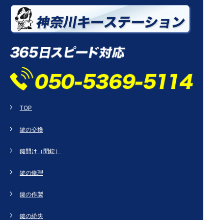
TOP
鍵の交換
鍵開け（開錠）
鍵の修理
鍵の作製
鍵の紛失