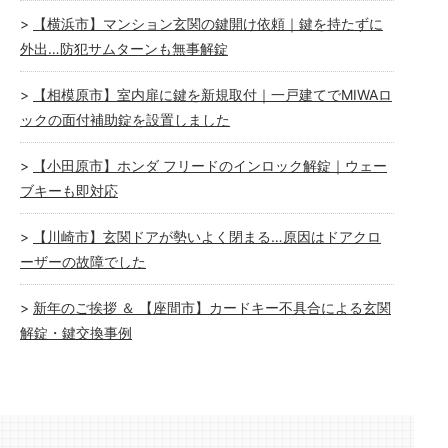
【横浜市】マンション玄関の鍵開け依頼｜鍵を持たずに
外出…防犯サムターンも無事解錠
【相模原市】室内扉に鍵を新規取付｜一戸建てでMIWAロ
ックの面付補助錠を設置しました
【小田原市】ホンダ フリードのインロック解錠｜ウェー
ブキーも即対応
【川崎市】玄関ドアが勢いよく閉まる…原因はドアクロ
ーザーの故障でした
新年のご挨拶 ＆ 【座間市】カードキー不具合による玄関
解錠・鍵交換事例