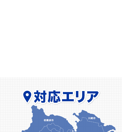
2026.03.06
【相模原市】室内扉に鍵を新規取付｜一戸建てで
MIWAロックの面付補助錠を設置しました
2026.02.15
【小田原市】ホンダ フリードのインロック解錠
｜ウェーブキーも即対応
2026.02.08
【川崎市】玄関ドアが勢いよく閉まる…原因はド
アクローザーの故障でした
2026.01.10